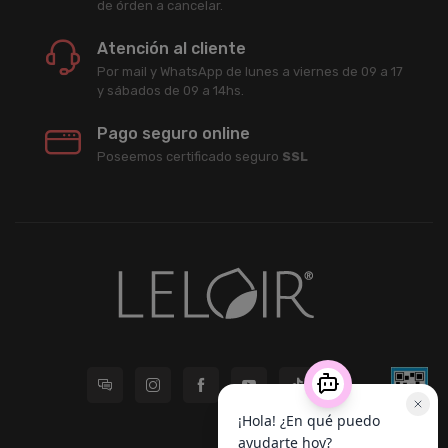
de órden a cancelar.
Atención al cliente
Por mail y WhatsApp de lunes a viernes de 09 a 17
y sábados de 09 a 14hs.
Pago seguro online
Poseemos certificado seguro
SSL