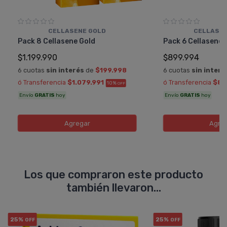
CELLASENE GOLD
CELLASEN
Pack 8 Cellasene Gold
Pack 6 Cellasene 
$1.199.990
$899.994
6 cuotas
sin interés
de
$199.998
6 cuotas
sin interé
ó Transferencia
$1.079.991
ó Transferencia
$80
10%
OFF
Envío
GRATIS
hoy
Envío
GRATIS
hoy
Agregar
Agre
Los que compraron este producto
también llevaron...
25%
25%
OFF
OFF