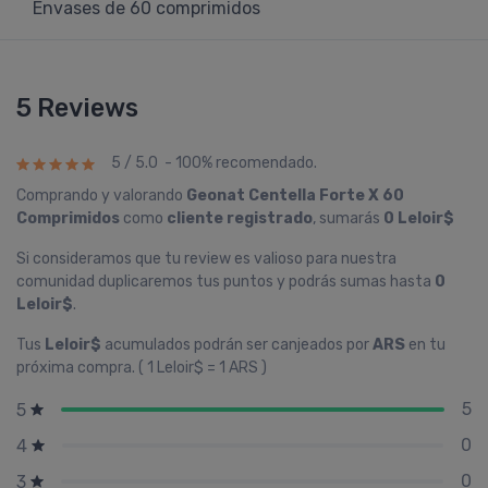
Envases de 60 comprimidos
5 Reviews
5 / 5.0 - 100% recomendado.
Comprando y valorando
Geonat Centella Forte X 60
Comprimidos
como
cliente registrado
, sumarás
0 Leloir$
Si consideramos que tu review es valioso para nuestra
comunidad duplicaremos tus puntos y podrás sumas hasta
0
Leloir$
.
Tus
Leloir$
acumulados podrán ser canjeados por
ARS
en tu
próxima compra. ( 1 Leloir$ = 1 ARS )
5
5
0
4
0
3