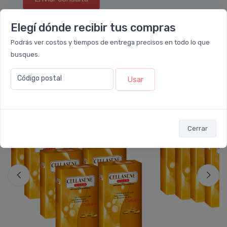
Elegí dónde recibir tus compras
Podrás ver costos y tiempos de entrega precisos en todo lo que
busques.
También te recomendamos...
Código postal
Usar
PACK x8
PACK x6
u.
u.
Cerrar