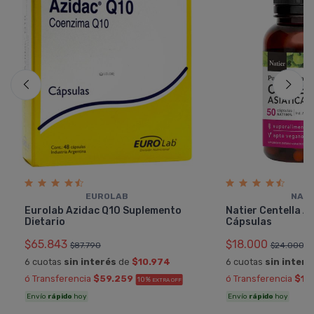
EUROLAB
NATI
Eurolab Azidac Q10 Suplemento
Natier Centella A
Dietario
Cápsulas
$65.843
$18.000
$87.790
$24.000
6 cuotas
sin interés
de
$10.974
6 cuotas
sin interé
ó Transferencia
$59.259
ó Transferencia
$16
10%
EXTRA OFF
Envío
rápido
hoy
Envío
rápido
hoy