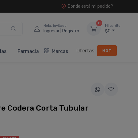
Donde está mi pedido?
0
Hola, invitado !
Mi carrito
Ingresar | Registro
$0
Ofertas
HOT
ias
Farmacia
Marcas
e Codera Corta Tubular