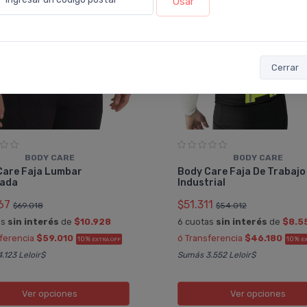
Usar
Cerrar
BODY CARE
BODY CARE
Care Faja Lumbar
Body Care Faja De Trabajo
nada
Industrial
67
$51.311
$69.018
$54.012
as
sin interés
de
$10.928
6 cuotas
sin interés
de
$8.5
sferencia
$59.010
ó Transferencia
$46.180
10%
10%
EXTRA OFF
E
.123 Leloir$
Sumás 3.552 Leloir$
Ver opciones
Ver opciones