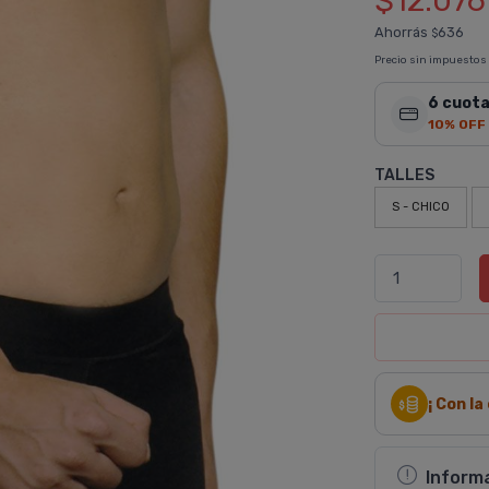
$12.076
Ahorrás
636
$
Precio sin impuestos
6 cuota
10% OFF
TALLES
S - CHICO
¡ Con l
Inform