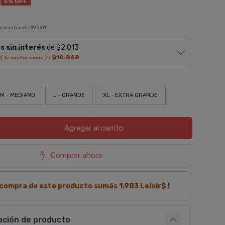
5% OFF
 nacionales:
$9.980
s sin interés
de $2.013
·
$10.868
( Transferencia )
M - MEDIANO
L - GRANDE
XL - EXTRA GRANDE
Agregar
al carrito
Comprar ahora
a compra de este producto sumás
1.983
Leloir$ !
ación de producto