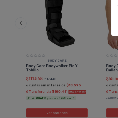
BODY CARE
Body Care Bodywalker Pie Y
Body 
Tobillo
Balle
$111.568
$65.5
$117.440
 OFF
6 cuotas
sin interés
de
$18.595
6 cuot
ó Transferencia
$100.411
ó Tran
10%
EXTRA OFF
Sumás 4
¡ Envío
GRATIS
y sumás 5.963 Leloir$ !
Ver opciones