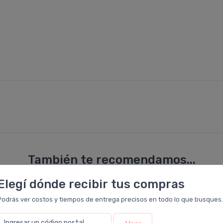
También te recomendamos...
Elegí dónde recibir tus compras
5%
OFF
Podrás ver costos y tiempos de entrega precisos en todo lo que busques.
Ingresar un código postal