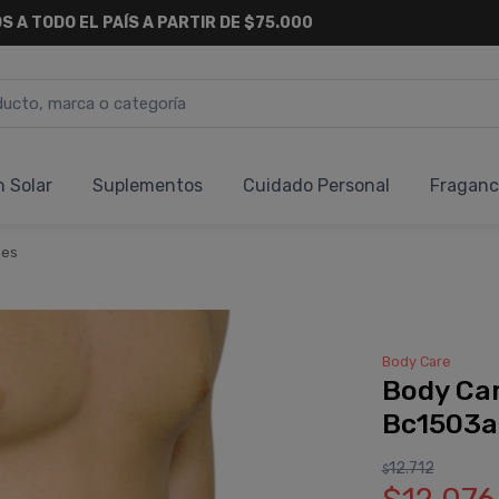
S A TODO EL PAÍS A PARTIR DE $75.000
n Solar
Suplementos
Cuidado Personal
Fraganc
les
Body Care
Body Car
Bc1503a
12.712
$