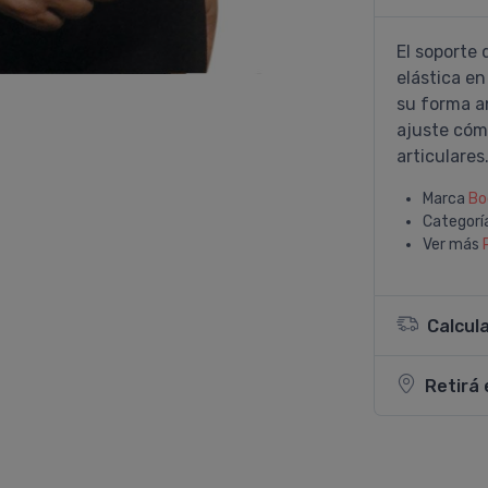
El soporte 
elástica en
su forma a
ajuste cóm
articulares
Marca
Bo
Categorí
Ver más
Calcul
Retirá 