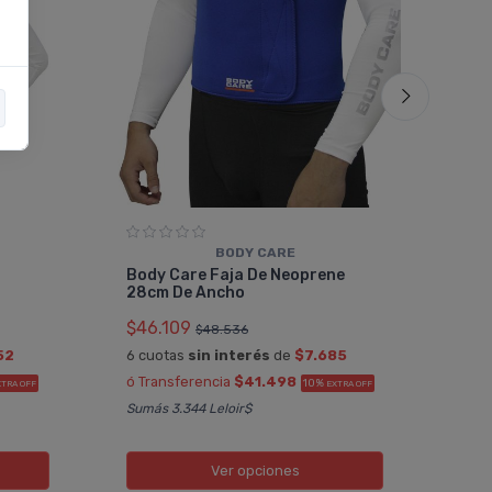
BODY CARE
Bod
Body Care Faja De Neoprene
24c
28cm De Ancho
$37
$46.109
$48.536
6 cu
52
6 cuotas
sin interés
de
$7.685
ó Tr
ó Transferencia
$41.498
10%
XTRA OFF
EXTRA OFF
Sumá
Sumás 3.344 Leloir$
Ver opciones