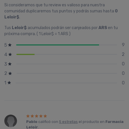
Si consideramos que tu review es valioso para nuestra
comunidad duplicaremos tus puntos y podrás sumas hasta
0
Leloir$
.
Tus
Leloir$
acumulados podrán ser canjeados por
ARS
en tu
próxima compra. ( 1 Leloir$ = 1 ARS )
9
5
2
4
0
3
0
2
0
1
Pablo
calificó con
5 estrellas
el producto en
Farmacia
Leloir
.