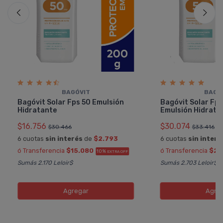
BAGÓVIT
BAGÓ
Bagóvit Solar Fps 50 Emulsión
Bagóvit Solar Fps
Hidratante
Emulsión Hidrata
$16.756
$30.074
$30.466
$33.416
6 cuotas
sin interés
de
$2.793
6 cuotas
sin interé
ó Transferencia
$15.080
ó Transferencia
$27
10%
EXTRA OFF
Sumás 2.170 Leloir$
Sumás 2.703 Leloir$
Agregar
Agre