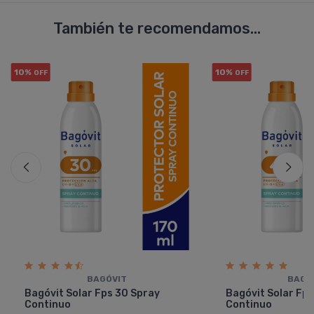
También te recomendamos...
10%
10%
OFF
OFF
BAGÓVIT
BAGÓ
Bagóvit Solar Fps 30 Spray
Bagóvit Solar Fp
Continuo
Continuo