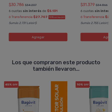
$30.786
$31.379
$34.207
$34.866
6 cuotas
sin interés
de
$5.131
6 cuotas
sin interé
ó Transferencia
$27.707
ó Transferencia
$28
10%
EXTRA OFF
Sumás 2.731 Leloir$
Sumás 2.755 Leloir$
Agregar
Agre
Los que compraron este producto
también llevaron...
45%
10%
OFF
OFF