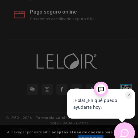
Pago seguro online
Poseemos certificado seguro
SSL
© 1980 - 2026 -
Farmacia Leloir S.R.L.
| CUIT 33609220789 - Larrea
1249 - CABA - CP 1117
Dirección General de Defensa y Protección al Consumidor: Para
Al navegar por este sitio
aceptás el uso de cookies
para agilizar tu
consultas y/o denuncias
[ingrese aquí]
| Nación: Defensa de las y los