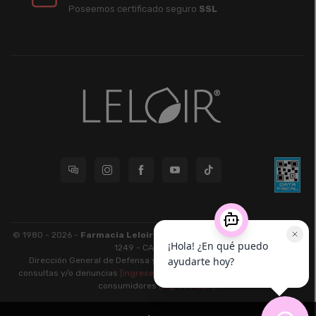
Poseemos certificado seguro
SSL
© 1980 - 2026 -
Farmacia Leloir S.R.L.
| CUIT 33609220789 - Larrea
1249 - CABA - CP 1117
Dirección General de Defensa y Protección al Consumidor: Para
consultas y/o denuncias
[ingrese aquí]
| Nación: Defensa de las y los
consumidores
[ingrese aquí]
.
nubixstore®