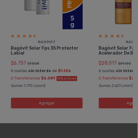
BAGÓVIT
BAGÓ
Bagóvit Solar Fps 35 Protector
Bagóvit Solar Fps
Labial
Acelerador De Br
$6.757
$28.017
$7.508
$31.130
6 cuotas
sin interés
de
$1.126
6 cuotas
sin interé
ó Transferencia
$6.081
ó Transferencia
$25
10%
EXTRA OFF
Sumás 1.770 Leloir$
Sumás 2.621 Leloir$
Agregar
Agreg