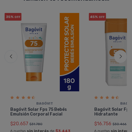
35%
45%
OFF
OFF
BAGÓVIT
BAGÓ
Bagóvit Solar Fps 75 Bebés
Bagóvit Solar Fps
Emulsión Corporal Facial
Hidratante
$20.657
$16.756
$31.780
$30.466
6 cuotas
sin interés
de
$3.443
6 cuotas
sin interé