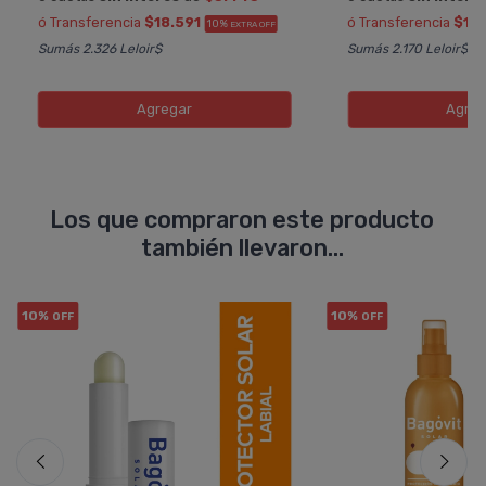
ó Transferencia
$18.591
ó Transferencia
$15
10%
EXTRA OFF
Sumás 2.326 Leloir$
Sumás 2.170 Leloir$
Agregar
Agreg
Los que compraron este producto
también llevaron...
10%
10%
OFF
OFF