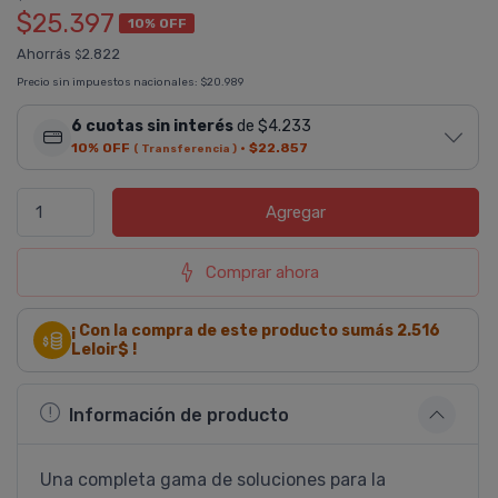
$25.397
10% OFF
Ahorrás
2.822
$
Precio sin impuestos nacionales:
$20.989
6 cuotas sin interés
de $4.233
10% OFF
·
$22.857
( Transferencia )
Agregar
Comprar ahora
¡ Con la compra de este producto sumás
2.516
Leloir$ !
Información de producto
Una completa gama de soluciones para la