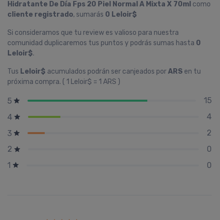
Hidratante De Dí­a Fps 20 Piel Normal A Mixta X 70ml
como
cliente registrado
, sumarás
0 Leloir$
Si consideramos que tu review es valioso para nuestra
comunidad duplicaremos tus puntos y podrás sumas hasta
0
Leloir$
.
Tus
Leloir$
acumulados podrán ser canjeados por
ARS
en tu
próxima compra. ( 1 Leloir$ = 1 ARS )
15
5
4
4
2
3
0
2
0
1