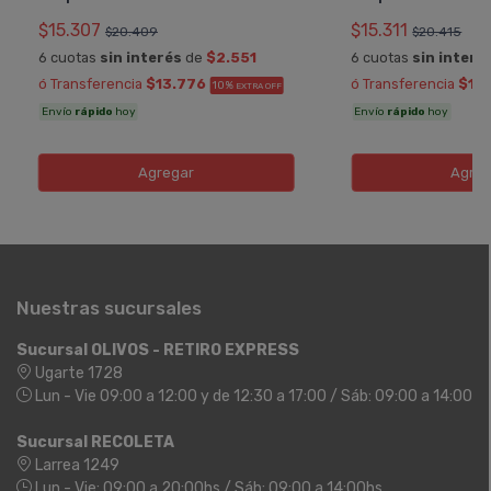
$15.307
$15.311
$20.409
$20.415
6 cuotas
sin interés
de
$2.551
6 cuotas
sin interé
ó Transferencia
$13.776
ó Transferencia
$13
10%
EXTRA OFF
Envío
rápido
hoy
Envío
rápido
hoy
Agregar
Agreg
Nuestras sucursales
Sucursal OLIVOS - RETIRO EXPRESS
Ugarte 1728
Lun - Vie 09:00 a 12:00 y de 12:30 a 17:00 / Sáb: 09:00 a 14:00
Sucursal RECOLETA
Larrea 1249
Lun - Vie: 09:00 a 20:00hs / Sáb: 09:00 a 14:00hs