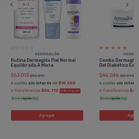
DERMAGLÓS
DERMA
Rutina Dermaglós Piel Normal
Combo Dermaglós 
Equilibrada A Mixta
Del Diabético Ext
$63.013
$46.046
$90.019
$61.394
6 cuotas
sin interés
de
$10.502
6 cuotas
sin interé
ó Transferencia
$56.712
ó Transferencia
$41
10%
EXTRA OFF
Envío
rápido
hoy
Envío
rápido
hoy
Agregar
Agreg