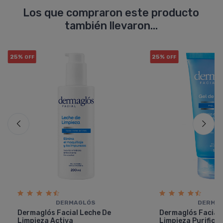
Los que compraron este producto
también llevaron...
25%
25%
OFF
OFF
DERMAGLÓS
DERMA
Dermaglós Facial Leche De
Dermaglós Facial 
Limpieza Activa
Limpieza Purifica