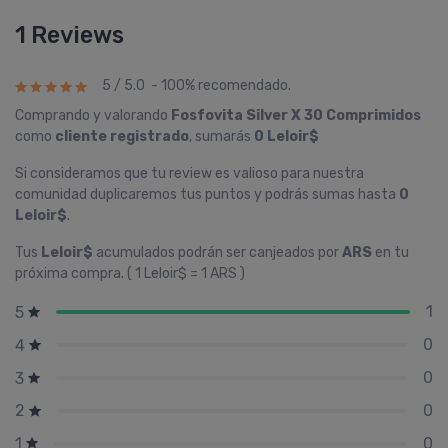
1 Reviews
5 / 5.0 - 100% recomendado.
Comprando y valorando
Fosfovita Silver X 30 Comprimidos
como
cliente registrado
, sumarás
0 Leloir$
Si consideramos que tu review es valioso para nuestra
comunidad duplicaremos tus puntos y podrás sumas hasta
0
Leloir$
.
Tus
Leloir$
acumulados podrán ser canjeados por
ARS
en tu
próxima compra. ( 1 Leloir$ = 1 ARS )
1
5
0
4
0
3
0
2
0
1