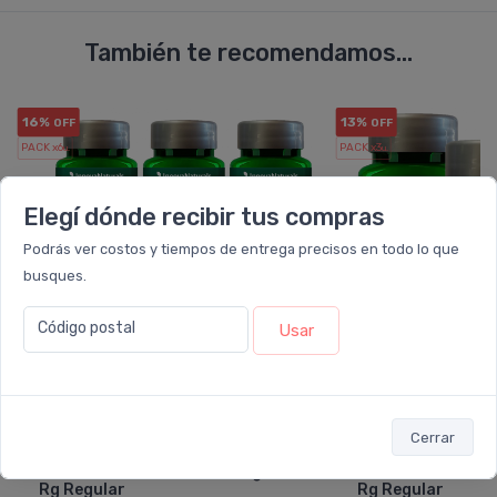
También te recomendamos...
16%
13%
OFF
OFF
PACK x6
PACK x3
u.
u.
Elegí dónde recibir tus compras
Podrás ver costos y tiempos de entrega precisos en todo lo que
busques.
Código postal
Usar
Cerrar
INNOVANATURALS
INNOVANA
Pack 6 Innovanaturals Omega 3
Pack 3 Innovanat
Rg Regular
Rg Regular