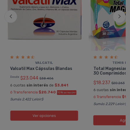
VALCATIL
TEMIS L
Valcatil Max Cápsulas Blandas
Total Magnesiano 
30 Comprimidos
Desde
$23.044
$38.406
$18.237
$20.263
6 cuotas
sin interés
de
$3.841
6 cuotas
sin interé
ó Transferencia
$20.740
10%
EXTRA OFF
ó Transferencia
$16
Sumás 2.422 Leloir$
Sumás 2.229 Leloir$
Ver opciones
Agre