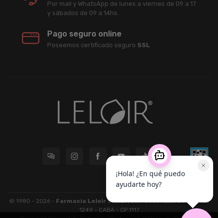
Por mail y WhatsApp de lunes a viernes de 09 a 17
y sábados de 09 a 14hs.
Pago seguro online
Poseemos certificado seguro
SSL
© 1980 - 2026 -
Farmacia Leloir S.R.L.
| CUIT 33609220789 - Larrea
1249 - CABA - CP 1117