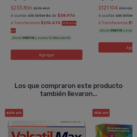
$233.856
$121.104
$278.400
$139.200
6 cuotas
sin interés
de
$38.976
6 cuotas
sin interé
ó Transferencia
$210.470
ó Transferencia
$10
10%
EXTRA
¡ Envío
GRATIS
y sumás 6
OFF
¡ Envío
GRATIS
y sumás 10.854 Leloir$ !
Agre
Agregar
Los que compraron este producto
también llevaron...
40%
10%
OFF
OFF