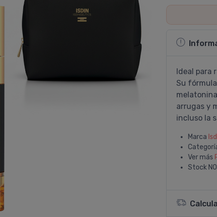
Inform
Ideal para 
Su fórmula 
melatonina 
arrugas y m
incluso la s
Marca
Isd
Categorí
Ver más
Stock
NO
Calcul