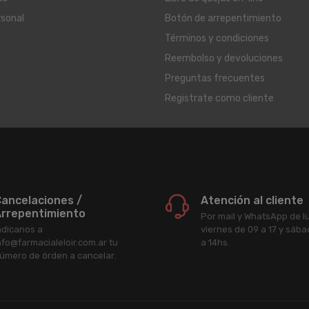
rsonal
Botón de arrepentimiento
Términos y condiciones
Reembolso y devoluciones
Preguntas frecuentes
Registrate como cliente
ancelaciones /
Atención al cliente
rrepentimiento
Por mail y WhatsApp de l
ndicanos a
viernes de 09 a 17 y sáb
nfo@farmacialeloir.com.ar tu
a 14hs.
úmero de órden a cancelar.