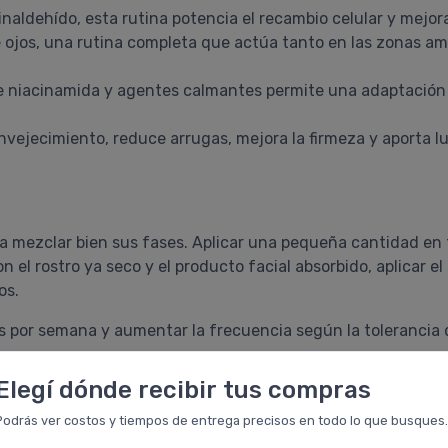
naldehído, esta rutina potencia el recambio celular y mejora
 ojos, una rutina completa que actúa tanto en las zonas amp
 de niacinamida y agentes calmantes permite una adaptación p
envejecimiento, reduce arrugas, mejora la firmeza y aporta
a mezclar bien sus fases. Aplicar una pequeña cantidad en t
 el rostro ya seco y el producto facial absorbido, aplicar el
os.
por semana y aumentar la frecuencia según la tolerancia de
Elegí dónde recibir tus compras
Bifásico Antiarrugas de 50ml
Podrás ver costos y tiempos de entrega precisos en todo lo que busques.
os Antiarrugas de 20ml