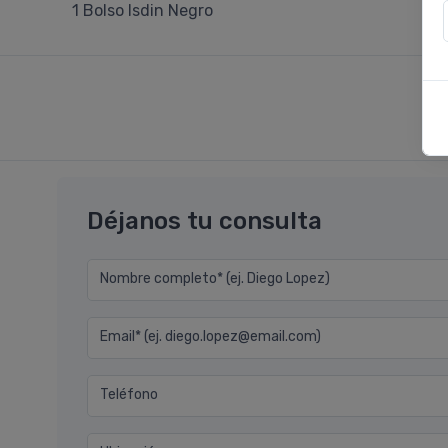
1 Bolso Isdin Negro
Déjanos tu consulta
Nombre completo* (ej. Diego Lopez)
Email* (ej. diego.lopez@email.com)
Teléfono