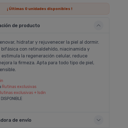
¡ Últimas
0
unidades disponibles !
ación de producto
renovar, hidratar y rejuvenecer la piel al dormir.
bifásica con retinaldehído, niacinamida y
estimula la regeneración celular, reduce
ejora la firmeza. Apta para todo tipo de piel,
ensible.
in
a
Rutinas exclusivas
Rutinas exclusivas + Isdin
 DISPONIBLE
adora de envío