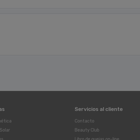
as
Servicios al cliente
ética
Contacto
Solar
Beauty Club
os
Libro de quejas on-line