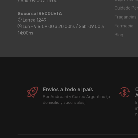
/ Sáb: 09:00 a 14:00
Cuidado Pe
Sucursal RECOLETA
Fragancias
Larrea 1249
Farmacia
Lun - Vie: 09:00 a 20:00hs / Sáb: 09:00 a
14:00hs
Blog
Envíos a todo el país
C
A
Por Andreani y Correo Argentino (a
domicilio y sucursales).
I
i
n