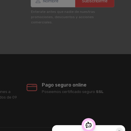
Subscribirme
Enterate antes que nadie de nuestras
promociones, descuentos y acciones
comerciales.
Pago seguro online
unes a
Poseemos certificado seguro
SSL
ados de 09