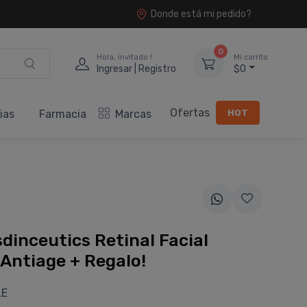
Donde está mi pedido?
0
Hola, invitado !
Mi carrito
Ingresar | Registro
$0
Ofertas
HOT
ias
Farmacia
Marcas
sdinceutics Retinal Facial
 Antiage + Regalo!
LE