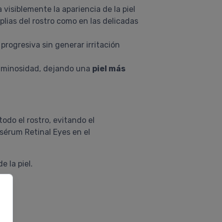
 visiblemente la apariencia de la piel
lias del rostro como en las delicadas
rogresiva sin generar irritación
 luminosidad, dejando una
piel más
odo el rostro, evitando el
 sérum Retinal Eyes en el
 la piel.