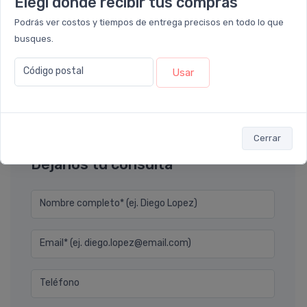
Elegí dónde recibir tus compras
PRESENTACIONES
Podrás ver costos y tiempos de entrega precisos en todo lo que
busques.
2 envases de 120 cápsulas blandas
Código postal
Usar
Cerrar
Déjanos tu consulta
Nombre completo* (ej. Diego Lopez)
Email* (ej. diego.lopez@email.com)
Teléfono