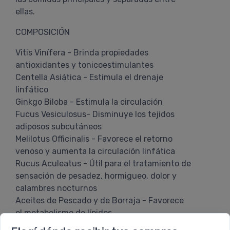
ellas.
COMPOSICIÓN
Vitis Vinífera - Brinda propiedades
antioxidantes y tonicoestimulantes
Centella Asiática - Estimula el drenaje
linfático
Ginkgo Biloba - Estimula la circulación
Fucus Vesiculosus- Disminuye los tejidos
adiposos subcutáneos
Melilotus Officinalis - Favorece el retorno
venoso y aumenta la circulación linfática
Rucus Aculeatus - Útil para el tratamiento de
sensación de pesadez, hormigueo, dolor y
calambres nocturnos
Aceites de Pescado y de Borraja - Favorece
el metabolismo de lípidos
Vitamina E - Potente antioxidante