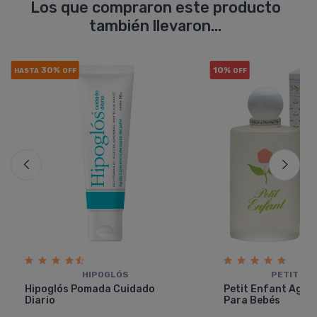
Los que compraron este producto
también llevaron...
30%
10%
HASTA
OFF
OFF
HIPOGLÓS
PETIT EN
Hipoglós Pomada Cuidado
Petit Enfant Agua
Diario
Para Bebés