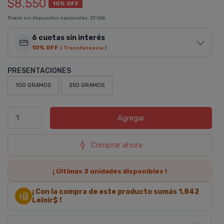
$8.550
10% OFF
Precio sin impuestos nacionales:
$7.066
6 cuotas sin interés
10% OFF
( Transferencia )
PRESENTACIONES
100 GRAMOS
250 GRAMOS
Agregar
Comprar ahora
¡ Últimas
3
unidades disponibles !
¡ Con la compra de este producto sumás
1.842
Leloir$ !