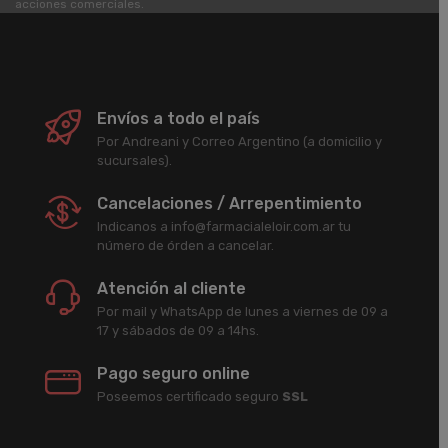
acciones comerciales.
Envíos a todo el país
Por Andreani y Correo Argentino (a domicilio y
sucursales).
Cancelaciones / Arrepentimiento
Indicanos a info@farmacialeloir.com.ar tu
número de órden a cancelar.
Atención al cliente
Por mail y WhatsApp de lunes a viernes de 09 a
17 y sábados de 09 a 14hs.
Pago seguro online
Poseemos certificado seguro
SSL