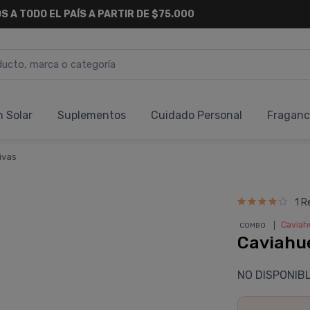
S A TODO EL PAÍS A PARTIR DE $75.000
n Solar
Suplementos
Cuidado Personal
Fraganc
ivas
1 R
❘
Caviah
COMBO
Caviahue
NO DISPONIB