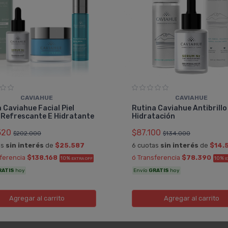
CAVIAHUE
CAVIAHUE
 Caviahue Facial Piel
Rutina Caviahue Antibrillo
 Refrescante E Hidratante
Hidratación
520
$87.100
$202.000
$134.000
as
sin interés
de
$25.587
6 cuotas
sin interés
de
$14.
sferencia
$138.168
ó Transferencia
$78.390
10%
10%
EXTRA OFF
E
RATIS
hoy
Envío
GRATIS
hoy
Agregar
al carrito
Agregar
al carrito