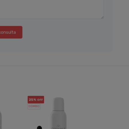
consulta
25%
27%
OFF
OF
COMBO
COMBO