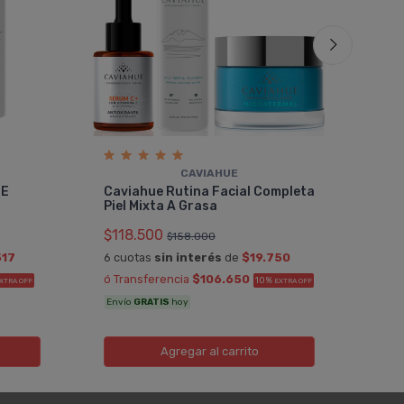
CAVIAHUE
Cav
 E
Caviahue Rutina Facial Completa
Piel
Piel Mixta A Grasa
$11
$118.500
$158.000
6 cu
517
6 cuotas
sin interés
de
$19.750
ó Tr
ó Transferencia
$106.650
10%
XTRA OFF
EXTRA OFF
Enví
Envío
GRATIS
hoy
Agregar
al carrito