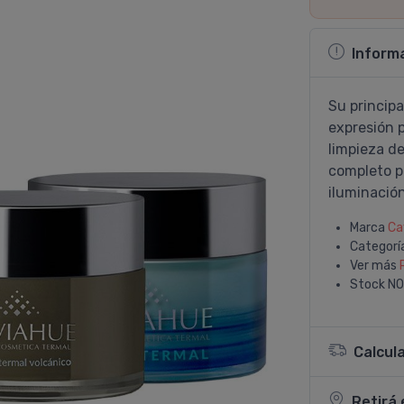
Inform
Su principa
expresión 
limpieza de
completo pa
iluminación
Marca
Ca
Categorí
Ver más
Stock
NO
Calcul
Retirá 