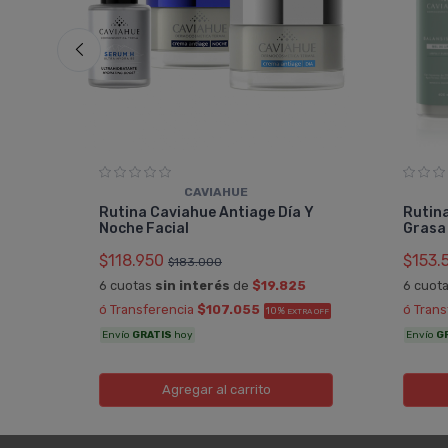
CAVIAHUE
s
Rutina Caviahue Antiage Día Y
Rutina
Noche Facial
Grasa
$118.950
$153.
$183.000
6 cuotas
sin interés
de
$19.825
6 cuot
 OFF
ó Transferencia
$107.055
ó Tran
10%
EXTRA OFF
Envío
GRATIS
hoy
Envío
G
Agregar
al carrito