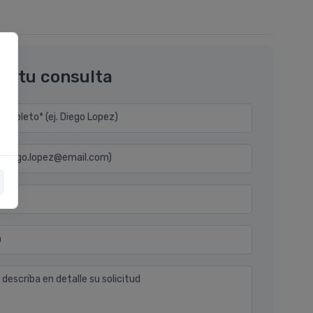
os tu consulta
mpleto* (ej. Diego Lopez)
j. diego.lopez@email.com)
n
 describa en detalle su solicitud