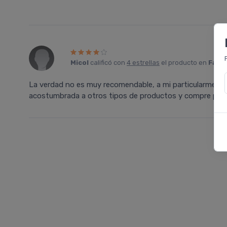
Micol
calificó con
4 estrellas
el producto en
Farma
La verdad no es muy recomendable, a mi particularmente
acostumbrada a otros tipos de productos y compre par