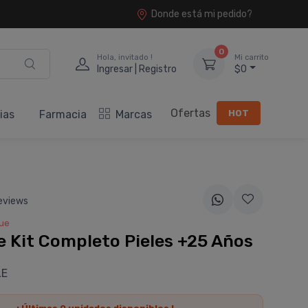
Donde está mi pedido?
0
Hola, invitado !
Mi carrito
Ingresar | Registro
$0
Ofertas
HOT
ias
Farmacia
Marcas
eviews
ue
 Kit Completo Pieles +25 Años
LE