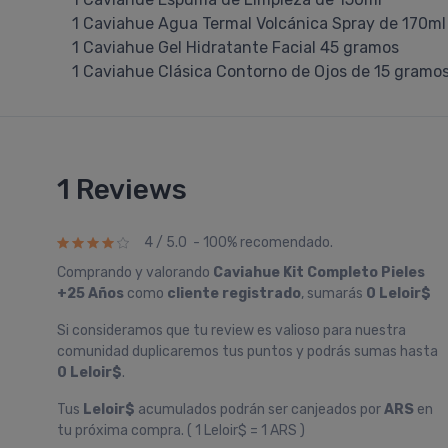
1 Caviahue Agua Termal Volcánica Spray de 170ml
1 Caviahue Gel Hidratante Facial 45 gramos
1 Caviahue Clásica Contorno de Ojos de 15 gramo
1 Reviews
4 / 5.0 - 100% recomendado.
Comprando y valorando
Caviahue Kit Completo Pieles
+25 Años
como
cliente registrado
, sumarás
0 Leloir$
Si consideramos que tu review es valioso para nuestra
comunidad duplicaremos tus puntos y podrás sumas hasta
0 Leloir$
.
Tus
Leloir$
acumulados podrán ser canjeados por
ARS
en
tu próxima compra. ( 1 Leloir$ = 1 ARS )