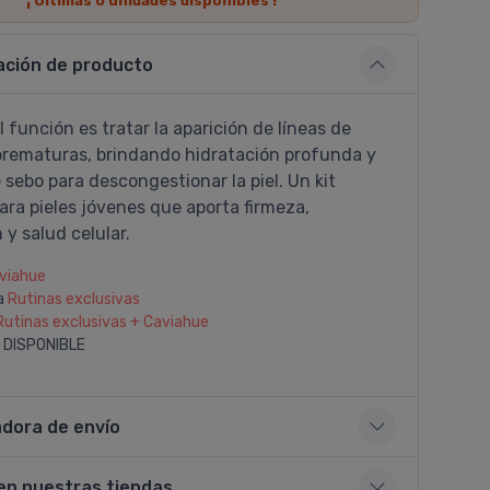
¡ Últimas
0
unidades disponibles !
ación de producto
l función es tratar la aparición de lí­neas de
prematuras, brindando hidratación profunda y
 sebo para descongestionar la piel. Un kit
ra pieles jóvenes que aporta firmeza,
 y salud celular.
viahue
a
Rutinas exclusivas
Rutinas exclusivas + Caviahue
 DISPONIBLE
adora de envío
en nuestras tiendas