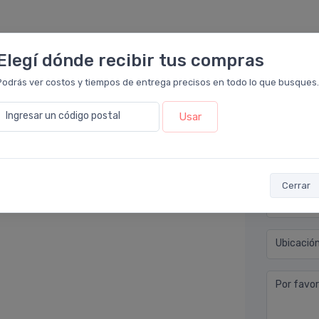
Elegí dónde recibir tus compras
Déjan
Podrás ver costos y tiempos de entrega precisos en todo lo que busques.
cia Leloir
.
Ingresar un código postal
Usar
 no me gustó esta marca, tal vez estaba
Nombre co
a comprar y no me gustó.
Email* (e
Cerrar
Teléfono
Ubicació
Por favor