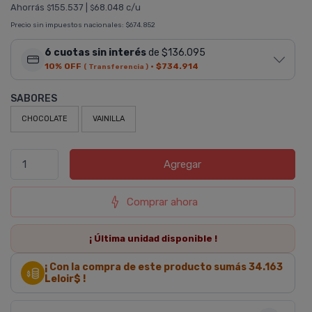
Ahorrás
155.537
|
68.048 c/u
$
$
Precio sin impuestos nacionales:
$674.852
6 cuotas sin interés
de $136.095
10% OFF
·
$734.914
( Transferencia )
SABORES
CHOCOLATE
VAINILLA
Agregar
Comprar ahora
¡ Última
unidad
disponible !
¡ Con la compra de este producto sumás
34.163
Leloir$ !