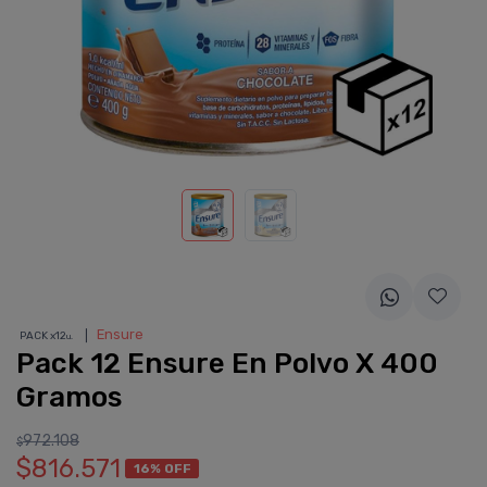
❘
Ensure
PACK x12
u.
Pack 12 Ensure En Polvo X 400
Gramos
972.108
$
$816.571
16% OFF