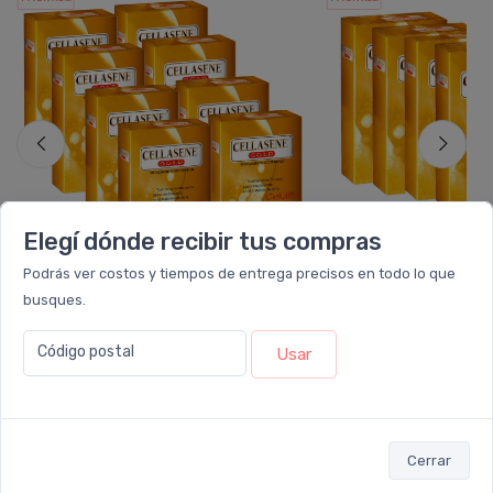
Elegí dónde recibir tus compras
Podrás ver costos y tiempos de entrega precisos en todo lo que
busques.
CELLASENE GOLD
CELLASENE
Pack 8 Cellasene Gold
Pack 6 Cellasene G
Código postal
Usar
$1.199.990
$899.994
6 cuotas
sin interés
de
$199.998
6 cuotas
sin interés
ó Transferencia
$1.079.991
ó Transferencia
$809
10%
OFF
¡ Envío
GRATIS
y sumás 49.500 Leloir$ !
¡ Envío
GRATIS
y sumás 37.
Cerrar