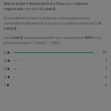
Hidratación Y Nutrición Para Pies
como
cliente
registrado
, sumarás
0 Leloir$
Si consideramos que tu review es valioso para nuestra
comunidad duplicaremos tus puntos y podrás sumas hasta
0
Leloir$
.
Tus
Leloir$
acumulados podrán ser canjeados por
ARS
en tu
próxima compra. ( 1 Leloir$ = 1 ARS )
29
5
1
4
1
3
0
2
0
1