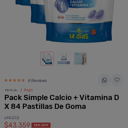
6 Reviews
❘
Bagó
PACK x3
u.
Pack Simple Calcio + Vitamina D
X 84 Pastillas De Goma
49.272
$
$43.359
12% OFF