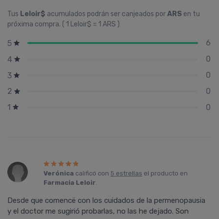
Tus
Leloir$
acumulados podrán ser canjeados por
ARS
en tu
próxima compra. ( 1 Leloir$ = 1 ARS )
6
5
0
4
0
3
0
2
0
1
Verónica
calificó con
5 estrellas
el producto en
Farmacia Leloir
.
Desde que comencë con los cuidados de la permenopausia
y el doctor me sugirió probarlas, no las he dejado. Son