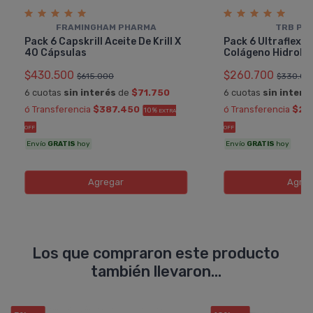
FRAMINGHAM PHARMA
TRB PH
Pack 6 Capskrill Aceite De Krill X
Pack 6 Ultraflex 
40 Cápsulas
Colágeno Hidroliz
$430.500
$260.700
$615.000
$330.00
6 cuotas
sin interés
de
$71.750
6 cuotas
sin interé
ó Transferencia
$387.450
ó Transferencia
$23
10%
EXTRA
OFF
OFF
Envío
GRATIS
hoy
Envío
GRATIS
hoy
Agregar
Agreg
Los que compraron este producto
también llevaron...