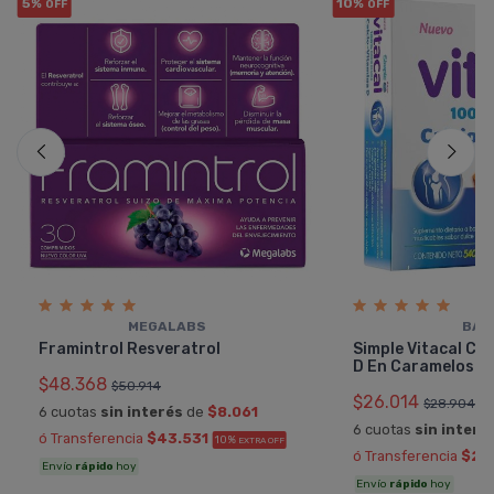
5%
10%
OFF
OFF
MEGALABS
BAG
Framintrol Resveratrol
Simple Vitacal Cal
D En Caramelos
$48.368
$50.914
$26.014
$28.904
6 cuotas
sin interés
de
$8.061
6 cuotas
sin interé
ó Transferencia
$43.531
10%
EXTRA OFF
ó Transferencia
$23
Envío
rápido
hoy
Envío
rápido
hoy