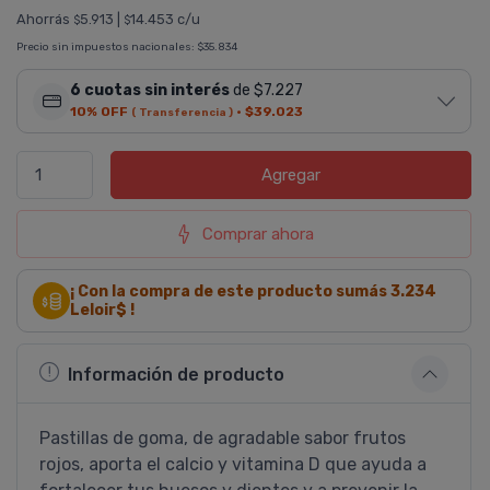
Ahorrás
5.913
|
14.453 c/u
$
$
Precio sin impuestos nacionales:
$35.834
6 cuotas sin interés
de $7.227
10% OFF
·
$39.023
( Transferencia )
Agregar
Comprar ahora
¡ Con la compra de este producto sumás
3.234
Leloir$ !
Información de producto
Pastillas de goma, de agradable sabor frutos
rojos, aporta el calcio y vitamina D que ayuda a