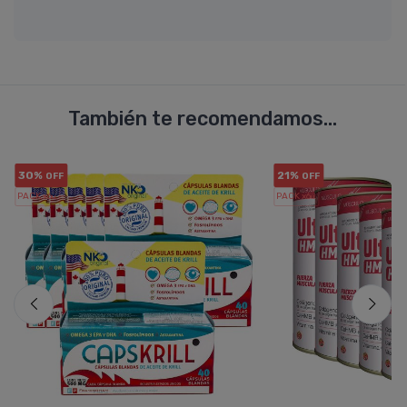
También te recomendamos...
30%
21%
OFF
OFF
PACK x6
PACK x6
u.
u.