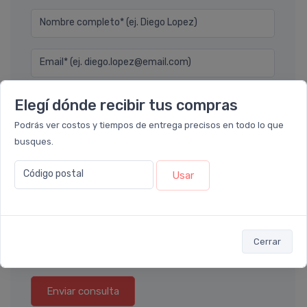
Nombre completo* (ej. Diego Lopez)
Email* (ej. diego.lopez@email.com)
Teléfono
Elegí dónde recibir tus compras
Podrás ver costos y tiempos de entrega precisos en todo lo que
Ubicación
busques.
Código postal
Usar
Por favor describa en detalle su solicitud
Cerrar
Enviar consulta