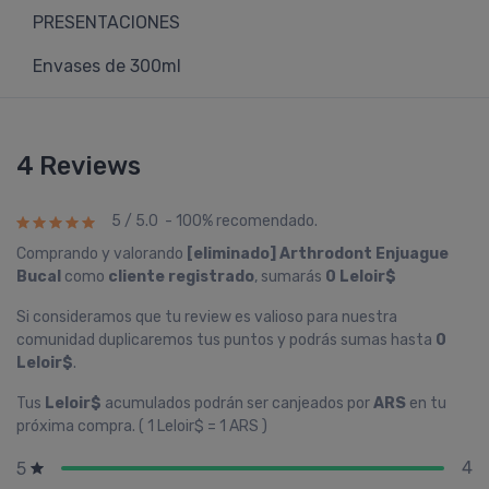
PRESENTACIONES
Envases de 300ml
4 Reviews
5 / 5.0 - 100% recomendado.
Comprando y valorando
[eliminado] Arthrodont Enjuague
Bucal
como
cliente registrado
, sumarás
0 Leloir$
Si consideramos que tu review es valioso para nuestra
comunidad duplicaremos tus puntos y podrás sumas hasta
0
Leloir$
.
Tus
Leloir$
acumulados podrán ser canjeados por
ARS
en tu
próxima compra. ( 1 Leloir$ = 1 ARS )
4
5