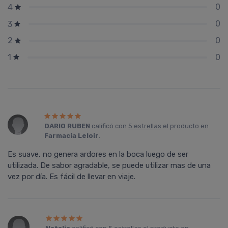
0
4
0
3
0
2
0
1
DARIO RUBEN
calificó con
5 estrellas
el producto en
Farmacia Leloir
.
Es suave, no genera ardores en la boca luego de ser
utilizada. De sabor agradable, se puede utilizar mas de una
vez por dí­a. Es fácil de llevar en viaje.