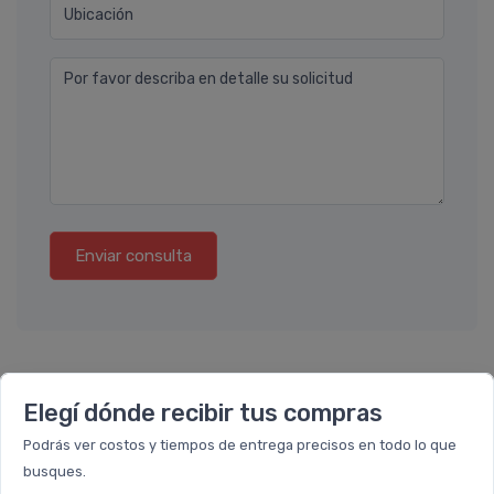
Ubicación
Por favor describa en detalle su solicitud
Enviar consulta
Elegí dónde recibir tus compras
También te recomendamos...
Podrás ver costos y tiempos de entrega precisos en todo lo que
busques.
PACK x8
PACK x6
u.
u.