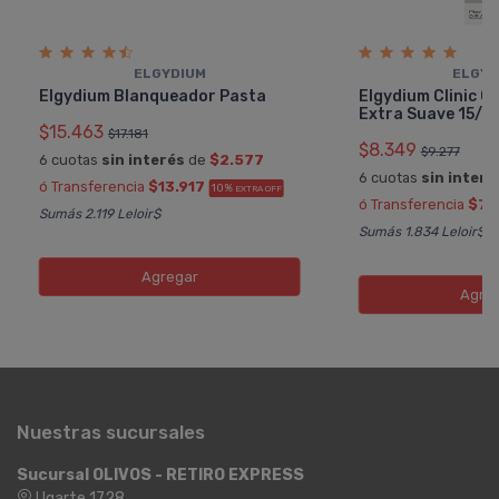
ELGYDIUM
ELGYD
Elgydium Blanqueador Pasta
Elgydium Clinic Ce
Extra Suave 15/1
$15.463
$17.181
$8.349
$9.277
6 cuotas
sin interés
de
$2.577
6 cuotas
sin interé
ó Transferencia
$13.917
10%
EXTRA OFF
ó Transferencia
$7.
Sumás 2.119 Leloir$
Sumás 1.834 Leloir$
Agregar
Agre
Nuestras sucursales
Sucursal OLIVOS - RETIRO EXPRESS
Ugarte 1728