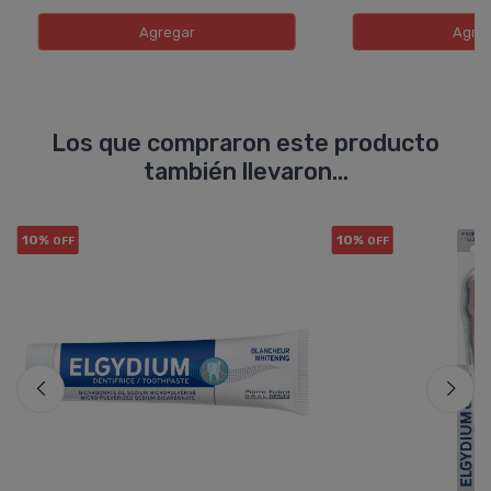
Agregar
Agre
Los que compraron este producto
también llevaron...
10%
10%
OFF
OFF