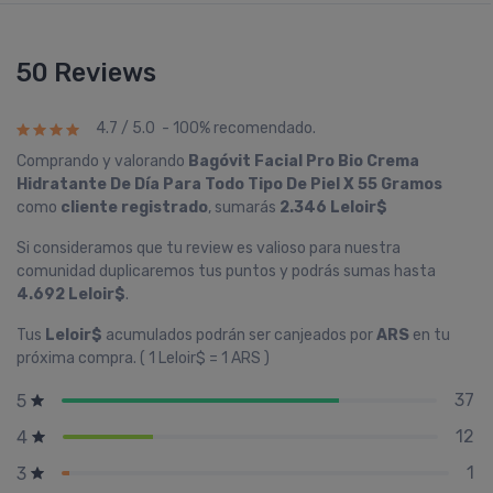
50 Reviews
4.7 / 5.0 - 100% recomendado.
Comprando y valorando
Bagóvit Facial Pro Bio Crema
Hidratante De Dí­a Para Todo Tipo De Piel X 55 Gramos
como
cliente registrado
, sumarás
2.346 Leloir$
Si consideramos que tu review es valioso para nuestra
comunidad duplicaremos tus puntos y podrás sumas hasta
4.692 Leloir$
.
Tus
Leloir$
acumulados podrán ser canjeados por
ARS
en tu
próxima compra. ( 1 Leloir$ = 1 ARS )
37
5
12
4
1
3