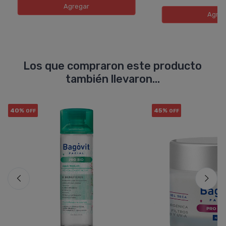
Agregar
Agreg
Los que compraron este producto
también llevaron...
40%
45%
OFF
OFF