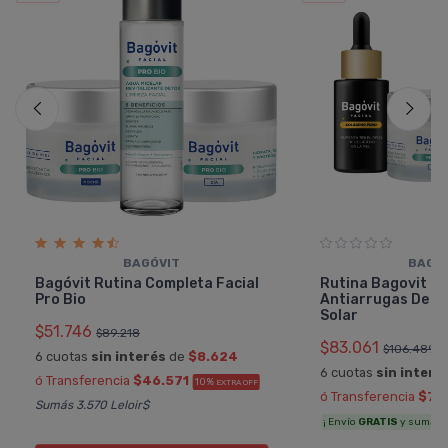
BAGÓVIT
BAGÓ
Bagóvit Rutina Completa Facial
Rutina Bagovit Fa
Pro Bio
Antiarrugas De Dí
Solar
$51.746
$89.218
$83.061
$106.489
6 cuotas
sin interés
de
$8.624
6 cuotas
sin interé
ó Transferencia
$46.571
10%
EXTRA OFF
ó Transferencia
$74
Sumás 3.570 Leloir$
¡ Envío
GRATIS
y sumás 4