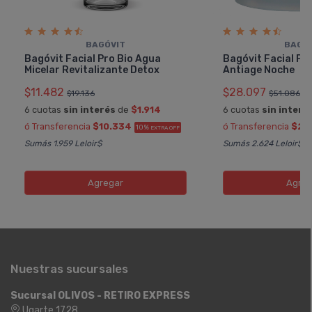
BAGÓVIT
BAGÓ
Bagóvit Facial Pro Bio Agua
Bagóvit Facial Pr
Micelar Revitalizante Detox
Antiage Noche
$11.482
$28.097
$19.136
$51.086
6 cuotas
sin interés
de
$1.914
6 cuotas
sin interé
ó Transferencia
$10.334
ó Transferencia
$25
10%
EXTRA OFF
Sumás 1.959 Leloir$
Sumás 2.624 Leloir$
Agregar
Agreg
Nuestras sucursales
Sucursal OLIVOS - RETIRO EXPRESS
Ugarte 1728