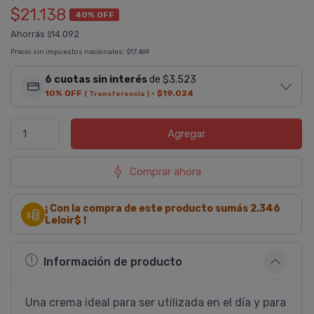
$21.138
40% OFF
Ahorrás
14.092
$
Precio sin impuestos nacionales:
$17.469
6 cuotas sin interés
de $3.523
10% OFF
·
$19.024
( Transferencia )
Agregar
Comprar ahora
¡ Con la compra de este producto sumás
2.346
Leloir$ !
Información de producto
Una crema ideal para ser utilizada en el dí­a y para